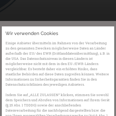
Wir verwenden Cookies
Einige Anbieter übermitteln im Rahmen von der Verarbeitung
zu den genannten Zwecken möglicherweise Daten an Länder
außerhalb der EU/ des EWR (Drittlanddatenübermittlung), z.B. in
die USA. Das Datenschutzniveau in diesen Ländern ist
möglicherweise nicht mit dem in den EU-/EWR-Ländern
vergleichbar. Es besteht daher ein erhöhtes Risiko, dass
staatliche Behörden auf diese Daten zugreifen können. Weitere
Informationen zu Sicherheitsgarantien finden Sie in den
Datenschutzrichtlinien des jeweiligen Anbieters.
Willkommen beim
Indem Sie auf „ALLE ZULASSEN“ klicken, stimmen Sie sowohl
dem Speichern und Abrufen von Informationen auf Ihrem Gerät
Marktplatz der Gesundheit!
(§ 25 Abs. 1 TDDDG) sowie der anschließenden
Datenverarbeitung für die nachfolgend dargestellten bzw. die
Als Partner des Marktplatz für Gesundheit, bietet
von Ihnen ausgewählten Verarbeitungszwecke zu (Art 6 Abs. 1