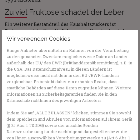
Zu viel Fruktose schadet der Leber
Ein weiterer Bestandteil des Haushaltszuckers ist
Fruktose, welche über die Leber verstoffwechselt wird.
Gerät zu viel Fruktose in die Leber, wandelt das Organ den
Wir verwenden Cookies
Zucker in Fett um und lagert ihn ein. Das kann zu
Einige Anbieter übermitteln im Rahmen von der Verarbeitung
Entzündungen führen. Bereits Kinder nehmen oft zu viel
zu den genannten Zwecken möglicherweise Daten an Länder
Zucker zu sich, manchmal ohne, dass sie es merken. Denn
außerhalb der EU/ des EWR (Drittlanddatenübermittlung), z.B. in
in Obst und Säften ist viel Zucker enthalten, manchem
die USA. Das Datenschutzniveau in diesen Ländern ist
Lebensmittel für Kinder wird Zucker in Form von Honig
möglicherweise nicht mit dem in den EU-/EWR-Ländern
oder Sirup zugesetzt. Deshalb rät die
vergleichbar. Es besteht daher ein erhöhtes Risiko, dass
Weltgesundheitsorganisation WHO schon bei Kindern zu
staatliche Behörden auf diese Daten zugreifen können. Weitere
einer Aufnahme von zugesetztem Zucker von maximal 30
Informationen zu Sicherheitsgarantien finden Sie in den
Gramm Zucker pro Tag, das entspricht sechs Teelöffeln.
Datenschutzrichtlinien des jeweiligen Anbieters.
Indem Sie auf „ALLE ZULASSEN“ klicken, stimmen Sie sowohl
dem Speichern und Abrufen von Informationen auf Ihrem Gerät
Sie haben Fragen zu Zucker oder Ernährung im 
(§ 25 Abs. 1 TDDDG) sowie der anschließenden
Allgemeinen? Gesundheits-Experten und -
Datenverarbeitung für die nachfolgend dargestellten bzw. die
Expertinnen aus Ihrer Region beraten Sie 
von Ihnen ausgewählten Verarbeitungszwecke zu (Art 6 Abs. 1