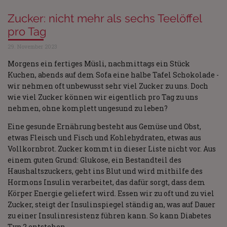
Zucker: nicht mehr als sechs Teelöffel
pro Tag
29. November 2023
Morgens ein fertiges Müsli, nachmittags ein Stück
Kuchen, abends auf dem Sofa eine halbe Tafel Schokolade -
wir nehmen oft unbewusst sehr viel Zucker zu uns. Doch
wie viel Zucker können wir eigentlich pro Tag zu uns
nehmen, ohne komplett ungesund zu leben?
Eine gesunde Ernährung besteht aus Gemüse und Obst,
etwas Fleisch und Fisch und Kohlehydraten, etwas aus
Vollkornbrot. Zucker kommt in dieser Liste nicht vor. Aus
einem guten Grund: Glukose, ein Bestandteil des
Haushaltszuckers, geht ins Blut und wird mithilfe des
Hormons Insulin verarbeitet, das dafür sorgt, dass dem
Körper Energie geliefert wird. Essen wir zu oft und zu viel
Zucker, steigt der Insulinspiegel ständig an, was auf Dauer
zu einer Insulinresistenz führen kann. So kann Diabetes
Typ 2 entstehen.