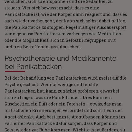
versuchen, sich zu entspannen und die Gedanken zu
steuern. Wer sich bewusst macht, dass es eine
Panikattacke ist, wie der Körper dann reagiert und, dass es
auch wieder vorbei geht, der kann sich selbst dabei helfen,
die Panikattacke zu stoppen. Regelmäßiger Ausdauersport
kann genauso Panikattacken vorbeugen wie Meditation
oder die Möglichkeit, sich in Selbsthilfegruppen mit
anderen Betroffenen auszutauschen.
Psychotherapie und Medikamente
bei Panikattacken
Bei der Behandlung von Panikattacken wird meist auf die
Psyche geschaut. Wer nur wenige und leichte
Panikattacken hat, kann zunächst probieren, etwas bei
sich zu tragen, was die Panik lindert. Dies kann ein
Kuscheltier, ein Duft oder ein Foto sein – etwas, das man
mit schönen Erinnerungen verbindet und somit von der
Angst ablenkt. Auch bestimmte Atemübungen können im
Fall einer Panikattacke dafür sorgen, dass Körper und
Geist wieder zur Ruhe kommen. Wichtig ist außerdem, zu