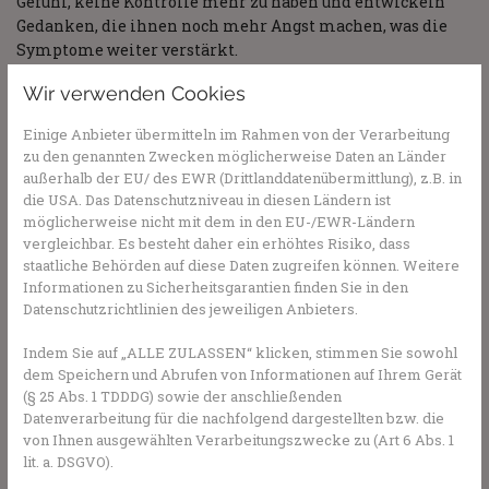
Gefühl, keine Kontrolle mehr zu haben und entwickeln
Gedanken, die ihnen noch mehr Angst machen, was die
Symptome weiter verstärkt.
Von der Panikattacke zur
Wir verwenden Cookies
Panikstörung
Einige Anbieter übermitteln im Rahmen von der Verarbeitung
zu den genannten Zwecken möglicherweise Daten an Länder
Treten die Panikattacken öfter auf, kommt es zu einem
außerhalb der EU/ des EWR (Drittlanddatenübermittlung), z.B. in
„Teufelskreis der Angst“ - Betroffene haben Angst davor,
die USA. Das Datenschutzniveau in diesen Ländern ist
dass wieder eine Panikattacke auftritt, was ihre Ängste,
möglicherweise nicht mit dem in den EU-/EWR-Ländern
vor allem in bestimmten Situationen oder an
vergleichbar. Es besteht daher ein erhöhtes Risiko, dass
bestimmten Orten, weiter verstärkt. Dann kommt es zu
staatliche Behörden auf diese Daten zugreifen können. Weitere
einer Panikstörung. Bei einigen treten die Panikattacken
Informationen zu Sicherheitsgarantien finden Sie in den
Datenschutzrichtlinien des jeweiligen Anbieters.
gemeinsam mit anderen psychischen Erkrankungen auf,
zum Beispiel Agoraphobie, der sogenannten „Platzangst“.
Indem Sie auf „ALLE ZULASSEN“ klicken, stimmen Sie sowohl
Hier tritt die Angst in Menschenmengen oder auf
dem Speichern und Abrufen von Informationen auf Ihrem Gerät
öffentlichen Plätzen auf. Auch Depressionen oder eine
(§ 25 Abs. 1 TDDDG) sowie der anschließenden
posttraumatische Belastungsstörung können
Datenverarbeitung für die nachfolgend dargestellten bzw. die
Panikattacken verstärkt hervorrufen.
von Ihnen ausgewählten Verarbeitungszwecke zu (Art 6 Abs. 1
lit. a. DSGVO).