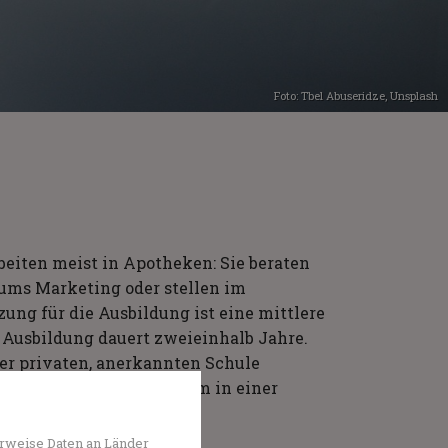
Foto:
Tbel Abuseridze
,
Unsplash
eiten meist in Apotheken: Sie beraten
ums Marketing oder stellen im
ung für die Ausbildung ist eine mittlere
e Ausbildung dauert zweieinhalb Jahre.
er privaten, anerkannten Schule
uszubildende ein Praktikum in einer
rweise Daten an Länder