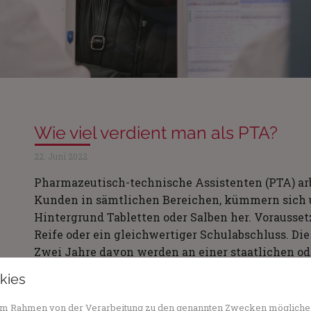
Wie viel verdient man als PTA?
22. Juni 2022
Pharmazeutisch-technische Assistenten (PTA) arb
Kunden in sämtlichen Bereichen, kümmern sich 
Hintergrund Tabletten oder Salben her. Voraussetz
Reife oder ein gleichwertiger Schulabschluss. Di
Zwei Jahre davon werden an einer staatlichen od
absolviert, ein halbes Jahr macht der oder die A
kies
Apotheke.
n im Rahmen von der Verarbeitung zu den genannten Zwecken mögliche