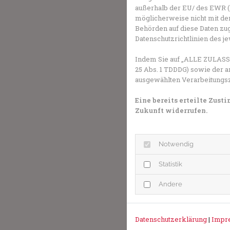
außerhalb der EU/ des EWR (D
möglicherweise nicht mit dem
Behörden auf diese Daten zug
Datenschutzrichtlinien des j
Indem Sie auf „ALLE ZULASSE
25 Abs. 1 TDDDG) sowie der a
ausgewählten Verarbeitungszwe
Eine bereits erteilte Zus
Zukunft widerrufen.
Notwendig
Statistik
Andere
Datenschutzerklärung
|
Impr