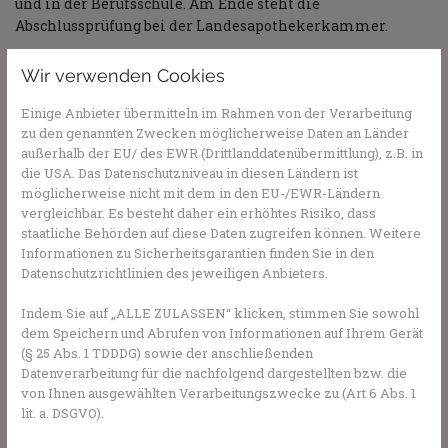
und in der Berufsschule. Am Ende steht die
Abschlussprüfung bei der Landesapothekerkammer.
Das Warenlager fest im Blick
Wir verwenden Cookies
Nach der bestandenen Prüfung ist der oder die PKA in der
Einige Anbieter übermitteln im Rahmen von der Verarbeitung
Apotheke unter anderem für die Warenbestellung und die
zu den genannten Zwecken möglicherweise Daten an Länder
Verwaltung des Warenlagers zuständig. Dabei ist es
außerhalb der EU/ des EWR (Drittlanddatenübermittlung), z.B. in
wichtig, den Warenbestand im Blick zu haben, neue
die USA. Das Datenschutzniveau in diesen Ländern ist
Waren zu prüfen und zu erfassen, sie auszuzeichnen,
möglicherweise nicht mit dem in den EU-/EWR-Ländern
Lagerlisten zu erstellen und Verfallsdaten zu
vergleichbar. Es besteht daher ein erhöhtes Risiko, dass
kontrollieren. Auch die Preisbildung und die Buchführung
staatliche Behörden auf diese Daten zugreifen können. Weitere
Informationen zu Sicherheitsgarantien finden Sie in den
liegt in ihren oder seinen Händen. Die oder der PKA
Datenschutzrichtlinien des jeweiligen Anbieters.
rechnen Rezepte und Leistungen ab, bearbeiten
Lieferscheine und Rechnungen, wickeln den
Indem Sie auf „ALLE ZULASSEN“ klicken, stimmen Sie sowohl
Zahlungsverkehr ab, kalkulieren die Preise für die Waren
dem Speichern und Abrufen von Informationen auf Ihrem Gerät
und passen das Sortiment an.
(§ 25 Abs. 1 TDDDG) sowie der anschließenden
Datenverarbeitung für die nachfolgend dargestellten bzw. die
Hilfe bei Verkauf und Beratung
von Ihnen ausgewählten Verarbeitungszwecke zu (Art 6 Abs. 1
lit. a. DSGVO).
Auch das Marketing der jeweiligen Apotheke ist etwas, für
das die oder der PKA zuständig ist. So werden die Waren