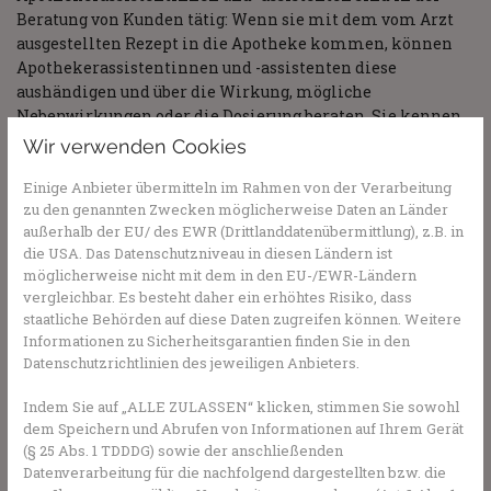
Beratung von Kunden tätig: Wenn sie mit dem vom Arzt
ausgestellten Rezept in die Apotheke kommen, können
Apothekerassistentinnen und -assistenten diese
aushändigen und über die Wirkung, mögliche
Nebenwirkungen oder die Dosierung beraten. Sie kennen
sich mit den frei verkäuflichen Waren, die es in
Wir verwenden Cookies
Apotheken gibt, aus, und können auch dazu den Kunden
Einige Anbieter übermitteln im Rahmen von der Verarbeitung
hilfreich zur Seite stehen. Sie stellen Salben und Tees
zu den genannten Zwecken möglicherweise Daten an Länder
selbst her, messen bei Bedarf den Blutdruck oder
außerhalb der EU/ des EWR (Drittlanddatenübermittlung), z.B. in
kümmern sich um eine Blutanalyse.
die USA. Das Datenschutzniveau in diesen Ländern ist
Heute keine Ausbildung mehr
möglicherweise nicht mit dem in den EU-/EWR-Ländern
vergleichbar. Es besteht daher ein erhöhtes Risiko, dass
möglich
staatliche Behörden auf diese Daten zugreifen können. Weitere
Informationen zu Sicherheitsgarantien finden Sie in den
Die Voraussetzung für den Beruf der Apothekerassistentin
Datenschutzrichtlinien des jeweiligen Anbieters.
oder des -assistenten war eine zweijährige Ausbildung in
der Apotheke und ein Pharmaziestudium bis zum
Indem Sie auf „ALLE ZULASSEN“ klicken, stimmen Sie sowohl
sechsten Semester, dann wurde die Lehre mit dem
dem Speichern und Abrufen von Informationen auf Ihrem Gerät
pharmazeutischen Vorexamen abgeschlossen. Deshalb
(§ 25 Abs. 1 TDDDG) sowie der anschließenden
Datenverarbeitung für die nachfolgend dargestellten bzw. die
wurden Apothekerassistentinnen und -assistenten auch