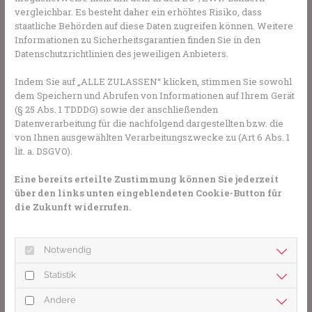
vergleichbar. Es besteht daher ein erhöhtes Risiko, dass
Gesundheits-Experten und -Expertinnen aus Ihrer 
staatliche Behörden auf diese Daten zugreifen können. Weitere
Region beraten Sie gerne. 
Hier gelangen Sie zur 
Informationen zu Sicherheitsgarantien finden Sie in den
Expertensuche.
Datenschutzrichtlinien des jeweiligen Anbieters.
Indem Sie auf „ALLE ZULASSEN“ klicken, stimmen Sie sowohl
dem Speichern und Abrufen von Informationen auf Ihrem Gerät
Die richtige Kleidung: Shirt, Hose und
(§ 25 Abs. 1 TDDDG) sowie der anschließenden
Hut bieten den besten Schutz
Datenverarbeitung für die nachfolgend dargestellten bzw. die
von Ihnen ausgewählten Verarbeitungszwecke zu (Art 6 Abs. 1
Kinder bis ins Vorschulalter sollten sich zwar ausreichend
lit. a. DSGVO).
in der Sonne bewegen, um ausreichend mit Vitamin D
versorgt zu werden. Doch auch diese Kinder sollten es
Eine bereits erteilte Zustimmung können Sie jederzeit
nicht übertreiben: Vor allem zwischen 11 und 15 Uhr ist die
über den links unten eingeblendeten Cookie-Button für
Strahlung der Sonne sehr hoch, dann sollten sich Kinder
die Zukunft widerrufen.
nicht länger in der prallen Sonne aufhalten. Bei Shirt und
Hose sollte man darauf achten, dass der Stoff sonnendicht
Notwendig
ist. Es gibt Kleidung, die durch eine bestimmte
Webtechnik oder durch eine Imprägnierung einen Schutz
Statistik
vor UV-Strahlen bietet. Auch beim Planschen oder
Schwimmen sollten Schultern und Rücken durch ein
Andere