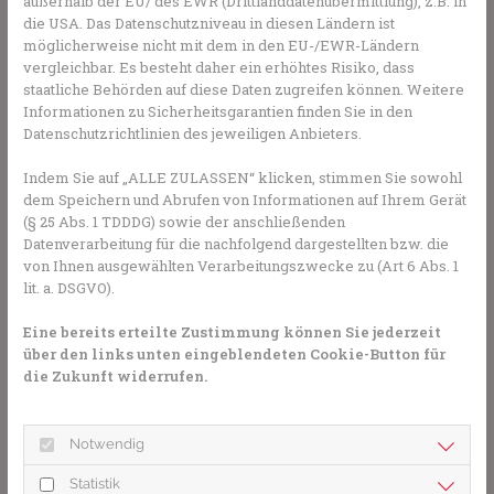
außerhalb der EU/ des EWR (Drittlanddatenübermittlung), z.B. in
unspezifisch. Seit langer Zeit wird jedoch daran geforscht,
die USA. Das Datenschutzniveau in diesen Ländern ist
wie eine Früherkennung sicher möglich ist. Es ist bereits
möglicherweise nicht mit dem in den EU-/EWR-Ländern
gelungen, die Krankheit durch eine Untersuchung des
vergleichbar. Es besteht daher ein erhöhtes Risiko, dass
Nervenwassers zu erkennen. Dies wurde bei einer
staatliche Behörden auf diese Daten zugreifen können. Weitere
Lumbalpunktion gewonnen, wofür eine Nadel in den
Informationen zu Sicherheitsgarantien finden Sie in den
Wirbelkanal im unteren Rücken eingeführt wurde. Bei
Datenschutzrichtlinien des jeweiligen Anbieters.
von der Parkinson-Krankheit Betroffenen konnte im
Nervenwasser ein fehlgefaltetes Eiweiß namens alpha-
Indem Sie auf „ALLE ZULASSEN“ klicken, stimmen Sie sowohl
Synuclein gefunden werden. Wenn es falsch gefaltet ist,
dem Speichern und Abrufen von Informationen auf Ihrem Gerät
verklumpt es und lagert sich an den Nervenzellen ab,
(§ 25 Abs. 1 TDDDG) sowie der anschließenden
Datenverarbeitung für die nachfolgend dargestellten bzw. die
deren Funktion es beeinträchtigt.
von Ihnen ausgewählten Verarbeitungszwecke zu (Art 6 Abs. 1
lit. a. DSGVO).
Sie haben Fragen zum Thema Parkinson? 
Eine bereits erteilte Zustimmung können Sie jederzeit
Gesundheits-Experten und -Expertinnen aus Ihrer 
über den links unten eingeblendeten Cookie-Button für
die Zukunft widerrufen.
Region beraten Sie gerne. 
Hier gelangen Sie zur 
Expertensuche.
Notwendig
Bluttest zur Früherkennung in der
Statistik