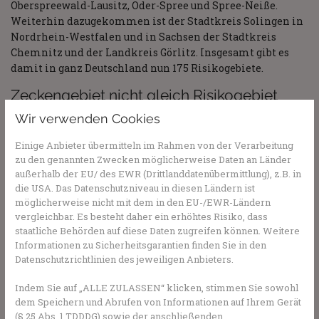
Oberspreewald-Lausitz, Oder-Spree und Spree-Neiße.
Weiterhin dazugekommen ist der Stadtkreis Solingen in
Nordrhein-Westfalen und in Sachsen der Stadtkreis
Chemnitz und der Landkreis Görlitz. Insgesamt gibt es
damit in ganz Deutschland nun 175 Risikogebiete.
Zeckengebiet nicht gleich Risikogebiet
Wir verwenden Cookies
Ein Rekordjahr für FSME-Meldungen war 2020: Hier
wurden 721 Neuerkrankungen bekannt. Sie nahmen
Einige Anbieter übermitteln im Rahmen von der Verarbeitung
jedoch im letzten Jahr wieder ab, 2021 wurden nur noch
zu den genannten Zwecken möglicherweise Daten an Länder
390 Erkrankungen gemeldet. Ein Risikogebiet definiert
außerhalb der EU/ des EWR (Drittlanddatenübermittlung), z.B. in
sich durch die Häufigkeit der FSME-Erkrankungen
die USA. Das Datenschutzniveau in diesen Ländern ist
innerhalb von fünf Jahren. Es gibt eine Unterscheidung
möglicherweise nicht mit dem in den EU-/EWR-Ländern
zwischen Zeckengebieten und Risikogebieten: Zecken gibt
vergleichbar. Es besteht daher ein erhöhtes Risiko, dass
staatliche Behörden auf diese Daten zugreifen können. Weitere
es in ganz Deutschland. Sie sind vor allem im Unterholz,
Informationen zu Sicherheitsgarantien finden Sie in den
in Büschen oder hohen Gräsern zu finden. Sie sind an sich
Datenschutzrichtlinien des jeweiligen Anbieters.
nicht gefährlich. Da sie aber durch ihren Speichel
gefährliche Krankheiten wie FSME übertragen können,
Indem Sie auf „ALLE ZULASSEN“ klicken, stimmen Sie sowohl
lohnt es sich, vorzusorgen. Und das nicht nur in den
dem Speichern und Abrufen von Informationen auf Ihrem Gerät
Risikogebieten, in denen FSME gehäuft auftritt.
(§ 25 Abs. 1 TDDDG) sowie der anschließenden