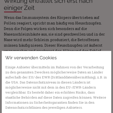
Wirkung entfaltet sich erst nach
einiger Zeit
Wenn das Immunsystem des Körpers übertrieben auf
Pollen reagiert, spricht man häufig von Heuschnupfen.
Denn die Folgen wirken sich besonders auf die
Nasenschleimhäute aus, sie sind geschwollen und in der
Nase wird mehr Schleim produziert, die Betroffenen
müssen häufig niesen. Dieser Heuschnupfen ist äußerst
unangenehm und erschwert den Alltag und den Schlaf.
Abschwellende Nasensprays wirken zwar schnell, aber die
Wir verwenden Cookies
Wirkung lässt auch schnell wieder nach, zudem können
Einige Anbieter übermitteln im Rahmen von der Verarbeitung
sie abhängig machen. Kortisonhaltige Nasensprays
zu den genannten Zwecken möglicherweise Daten an Länder
dagegen brauchen einige Tage, bis sich die Wirkung voll
außerhalb der EU/ des EWR (Drittlanddatenübermittlung), z.B. in
entfaltet. Dafür wirken sie entzündungshemmend und
die USA. Das Datenschutzniveau in diesen Ländern ist
sorgen so für eine längerfristige Erleichterung.
möglicherweise nicht mit dem in den EU-/EWR-Ländern
vergleichbar. Es besteht daher ein erhöhtes Risiko, dass
staatliche Behörden auf diese Daten zugreifen können. Weitere
Sie haben Fragen zu Nasenspray oder
Informationen zu Sicherheitsgarantien finden Sie in den
Medikamenten/Wirkstoffen im Allgemeinen?
Datenschutzrichtlinien des jeweiligen Anbieters.
Gesundheits-Experten und -Expertinnen aus