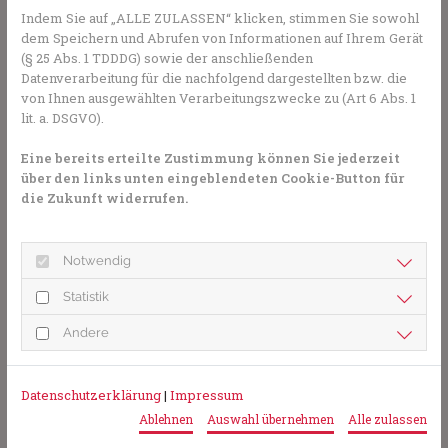
Indem Sie auf „ALLE ZULASSEN“ klicken, stimmen Sie sowohl
Ihrer Region beraten Sie gerne.
Hier gelangen Sie
dem Speichern und Abrufen von Informationen auf Ihrem Gerät
zur Expertensuche.
(§ 25 Abs. 1 TDDDG) sowie der anschließenden
Datenverarbeitung für die nachfolgend dargestellten bzw. die
von Ihnen ausgewählten Verarbeitungszwecke zu (Art 6 Abs. 1
Welche Nebenwirkungen möglich
lit. a. DSGVO).
sind
Eine bereits erteilte Zustimmung können Sie jederzeit
über den links unten eingeblendeten Cookie-Button für
Deshalb sollte die Behandlung mit Kortison-Nasenspray
die Zukunft widerrufen.
regelmäßig erfolgen. Die genaue Dosis sollte mit der
Ärztin oder dem Arzt abgesprochen werden. Am besten
wirkt das Spray, wenn die Nase vorher geputzt wird,
Notwendig
anschließend wird das Spray geschüttelt und die Düse im
Nasenloch auf die Nasenmuschel ausgerichtet. Ausatmen,
Statistik
beim anschließenden Einatmen wird gesprüht. Das wird
beim anderen Nasenloch wiederholt, ein- bis zweimal
Andere
täglich. Nach ca. einer Woche sollte sich die Wirkung voll
entfalten und die Nase deutlich freier sein. Doch die
Datenschutzerklärung
|
Impressum
Behandlung kann auch einige Nebenwirkungen haben.
Ablehnen
Auswahl übernehmen
Alle zulassen
Dazu gehören: