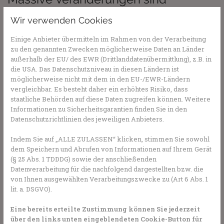
Alarmzeichen
Wir verwenden Cookies
Auf die psychische Gesundheit sollte genauso wie auf die
Einige Anbieter übermitteln im Rahmen von der Verarbeitung
körperliche Gesundheit gut geachtet werden, besonders
zu den genannten Zwecken möglicherweise Daten an Länder
bei Kindern und Jugendlichen. Und wenn es Anzeichen
außerhalb der EU/ des EWR (Drittlanddatenübermittlung), z.B. in
gibt, dass die Psyche leidet und in eine tiefe Krise gerät,
die USA. Das Datenschutzniveau in diesen Ländern ist
sollte so schnell wie möglich gehandelt werden. Und eine
möglicherweise nicht mit dem in den EU-/EWR-Ländern
solche Dauerkrise ließ sich bereits in Studien feststellen:
vergleichbar. Es besteht daher ein erhöhtes Risiko, dass
Laut der Trendstudie “Jugend in der Krise” leidet rund ein
staatliche Behörden auf diese Daten zugreifen können. Weitere
Informationen zu Sicherheitsgarantien finden Sie in den
Viertel der Jugendlichen unter psychischen Problemen,
Datenschutzrichtlinien des jeweiligen Anbieters.
zehn Prozent hätten sogar Suizidgedanken. Deshalb
sollten Eltern unbedingt darauf achten, ob sie massive
Indem Sie auf „ALLE ZULASSEN“ klicken, stimmen Sie sowohl
Veränderungen im Verhalten des Kindes bemerken, die
dem Speichern und Abrufen von Informationen auf Ihrem Gerät
auf ein psychisches Problem hindeuten könnten.
(§ 25 Abs. 1 TDDDG) sowie der anschließenden
Datenverarbeitung für die nachfolgend dargestellten bzw. die
Eltern sollten auf die Symptome reagieren
von Ihnen ausgewählten Verarbeitungszwecke zu (Art 6 Abs. 1
lit. a. DSGVO).
Sind die Kinder plötzlich antriebslos und ziehen sich
immer mehr zurück, sind öfter traurig oder werden
Eine bereits erteilte Zustimmung können Sie jederzeit
aggressiv oder essen immer mehr oder viel zu wenig,
über den links unten eingeblendeten Cookie-Button für