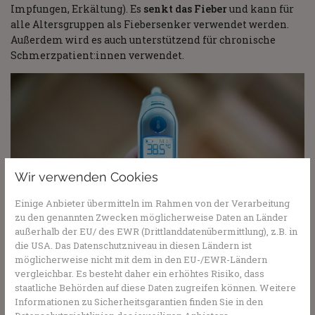
Impfungen, Erkältung). Es
senkt das Fieber
und kann für
alle Altersgruppen als Fiebersenker verwendet werden.
Außerdem wird es auch unterstützend für chronische
Schmerzpatient:innen verwendet.
Wir verwenden Cookies
Einige Anbieter übermitteln im Rahmen von der Verarbeitung
zu den genannten Zwecken möglicherweise Daten an Länder
außerhalb der EU/ des EWR (Drittlanddatenübermittlung), z.B. in
Foto von
Julian Hochgesang
auf
Unsplash
die USA. Das Datenschutzniveau in diesen Ländern ist
Nebenwirkungen und Risiken von
möglicherweise nicht mit dem in den EU-/EWR-Ländern
Paracetamol und Ibuprofen
vergleichbar. Es besteht daher ein erhöhtes Risiko, dass
staatliche Behörden auf diese Daten zugreifen können. Weitere
Nebenwirkungen von Ibuprofen
Informationen zu Sicherheitsgarantien finden Sie in den