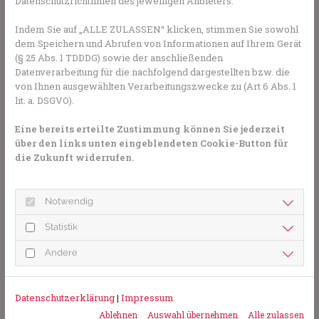
Datenschutzrichtlinien des jeweiligen Anbieters.
Eine der häufigsten Nebenwirkungen von Ibuprofen sind
Magenschmerzen oder Verdauungsprobleme. Selektivere
Indem Sie auf „ALLE ZULASSEN“ klicken, stimmen Sie sowohl
Präparate (z. B. Celecoxib) wurden entwickelt, um diese
dem Speichern und Abrufen von Informationen auf Ihrem Gerät
Nebenwirkungen zu reduzieren.
(§ 25 Abs. 1 TDDDG) sowie der anschließenden
Datenverarbeitung für die nachfolgend dargestellten bzw. die
Besonders bei langfristiger Einnahme können die
von Ihnen ausgewählten Verarbeitungszwecke zu (Art 6 Abs. 1
Nebenwirkungen risikoreicher werden:
Magen-Darm-
lit. a. DSGVO).
Beschwerden
wie Gastritis oder Magengeschwüre können
Eine bereits erteilte Zustimmung können Sie jederzeit
zum Problem werden, die
Nieren können geschädigt
über den links unten eingeblendeten Cookie-Button für
werden
und es besteht ein erhöhtes Risiko für Herz-
die Zukunft widerrufen.
Kreislauf-Probleme.
Nebenwirkungen von Paracetamol
Notwendig
Paracetamol kann bei Überdosierung
für die Leber
Statistik
gefährlich
werden (es verhält sich hepatotoxisch). Bei
langfristiger zu intensiver Einnahme können auch die
Andere
Nieren geschädigt werden.
Wechselwirkungen zwischen Ibuprofen
Datenschutzerklärung
|
Impressum
und anderen Medikamenten
Ablehnen
Auswahl übernehmen
Alle zulassen