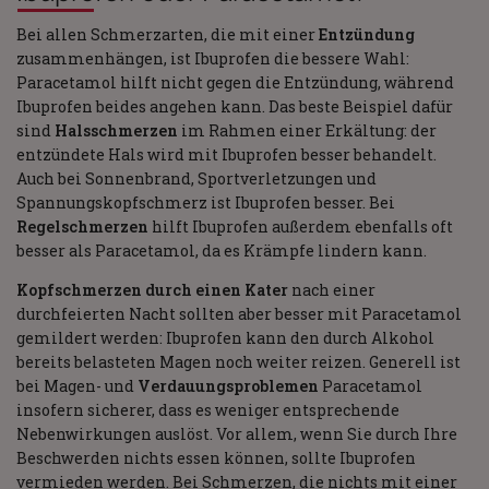
Bei allen Schmerzarten, die mit einer
Entzündung
zusammenhängen, ist Ibuprofen die bessere Wahl:
Paracetamol hilft nicht gegen die Entzündung, während
Ibuprofen beides angehen kann. Das beste Beispiel dafür
sind
Halsschmerzen
im Rahmen einer Erkältung: der
entzündete Hals wird mit Ibuprofen besser behandelt.
Auch bei Sonnenbrand, Sportverletzungen und
Spannungskopfschmerz ist Ibuprofen besser. Bei
Regelschmerzen
hilft Ibuprofen außerdem ebenfalls oft
besser als Paracetamol, da es Krämpfe lindern kann.
Kopfschmerzen durch einen Kater
nach einer
durchfeierten Nacht sollten aber besser mit Paracetamol
gemildert werden: Ibuprofen kann den durch Alkohol
bereits belasteten Magen noch weiter reizen. Generell ist
bei Magen- und
Verdauungsproblemen
Paracetamol
insofern sicherer, dass es weniger entsprechende
Nebenwirkungen auslöst. Vor allem, wenn Sie durch Ihre
Beschwerden nichts essen können, sollte Ibuprofen
vermieden werden. Bei Schmerzen, die nichts mit einer