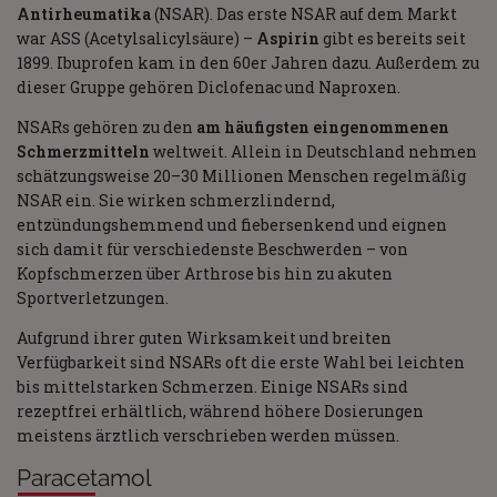
Antirheumatika
(NSAR). Das erste NSAR auf dem Markt
war ASS (Acetylsalicylsäure) –
Aspirin
gibt es bereits seit
1899. Ibuprofen kam in den 60er Jahren dazu. Außerdem zu
dieser Gruppe gehören Diclofenac und Naproxen.
NSARs gehören zu den
am häufigsten eingenommenen
Schmerzmitteln
weltweit. Allein in Deutschland nehmen
schätzungsweise 20–30 Millionen Menschen regelmäßig
NSAR ein. Sie wirken schmerzlindernd,
entzündungshemmend und fiebersenkend und eignen
sich damit für verschiedenste Beschwerden – von
Kopfschmerzen über Arthrose bis hin zu akuten
Sportverletzungen.
Aufgrund ihrer guten Wirksamkeit und breiten
Verfügbarkeit sind NSARs oft die erste Wahl bei leichten
bis mittelstarken Schmerzen. Einige NSARs sind
rezeptfrei erhältlich, während höhere Dosierungen
meistens ärztlich verschrieben werden müssen.
Paracetamol