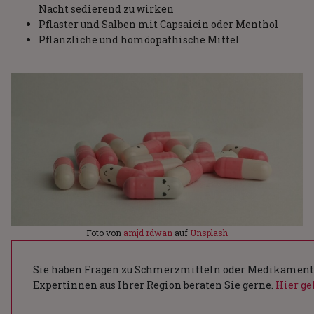
Nacht sedierend zu wirken
Pflaster und Salben mit Capsaicin oder Menthol
Pflanzliche und homöopathische Mittel
Foto von
amjd rdwan
auf
Unsplash
Sie haben Fragen zu Schmerzmitteln oder Medikament
Expertinnen aus Ihrer Region beraten Sie gerne.
Hier ge