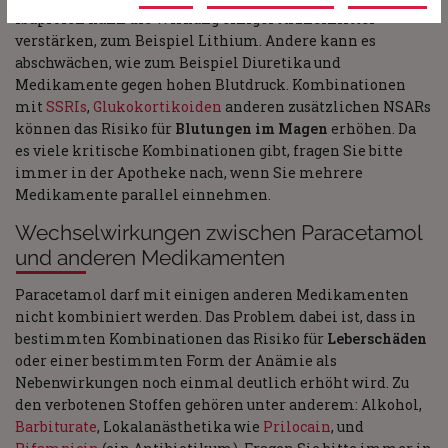
Ibuprofen kann die Wirkung einiger Arzneimittel
verstärken, zum Beispiel Lithium. Andere kann es
abschwächen, wie zum Beispiel Diuretika und
Medikamente gegen hohen Blutdruck. Kombinationen
mit
SSRIs
,
Glukokortikoiden
anderen zusätzlichen NSARs
können das Risiko für
Blutungen im Magen
erhöhen. Da
es viele kritische Kombinationen gibt, fragen Sie bitte
immer in der Apotheke nach, wenn Sie mehrere
Medikamente parallel einnehmen.
Wechselwirkungen zwischen Paracetamol
und anderen Medikamenten
Paracetamol darf mit einigen anderen Medikamenten
nicht kombiniert werden. Das Problem dabei ist, dass in
bestimmten Kombinationen das Risiko für
Leberschäden
oder einer bestimmten Form der Anämie als
Nebenwirkungen noch einmal deutlich erhöht wird. Zu
den verbotenen Stoffen gehören unter anderem: Alkohol,
Barbiturate
, Lokalanästhetika wie
Prilocain
, und