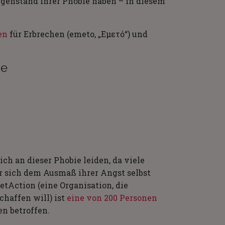
genstand ihrer Phobie haben – in diesem
en
für Erbrechen (emeto, „Εμετό“) und
ie
ich an dieser Phobie leiden, da viele
r sich dem Ausmaß ihrer Angst selbst
tAction (eine Organisation, die
chaffen will) ist
eine von 200 Personen
en betroffen.