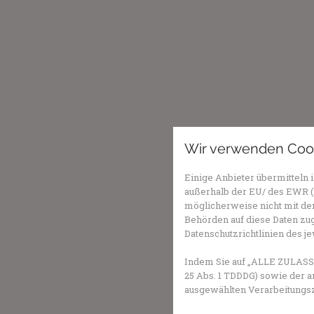
Wir verwenden Coo
Einige Anbieter übermittel
außerhalb der EU/ des EWR (D
möglicherweise nicht mit dem
Behörden auf diese Daten zug
Datenschutzrichtlinien des j
Indem Sie auf „ALLE ZULASSE
25 Abs. 1 TDDDG) sowie der a
ausgewählten Verarbeitungszwe