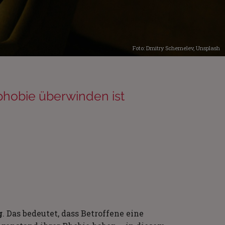
Foto:
Dmitry Schemelev
,
Unsplash
hobie überwinden ist
g
. Das bedeutet, dass Betroffene eine