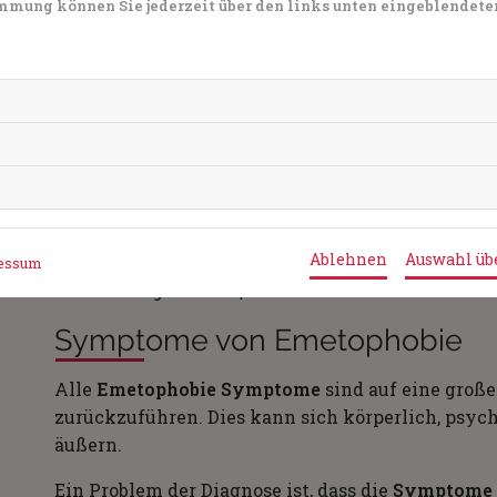
timmung können Sie jederzeit über den links unten eingeblendete
Menschen eher betroffen sind, wenn sie
weiblich
sind (ca 80%)
generell zu
Angststörungen
neigen
viel
Stress
erleben oder erlebt haben
Ein weiterer wichtiger Faktor ist die negative 
Menschen, die eine
traumatische Erfahrung
mit e
Erbrechen eine Rolle spielt, haben ein höheres R
Ablehnen
Auswahl ü
Zum Beispiel ist ein Familienmitglied einmal sc
essum
Krankheit gestorben, die Übelkeit oder Erbreche
Symptome von Emetophobie
Alle
Emetophobie Symptome
sind auf eine groß
zurückzuführen. Dies kann sich körperlich, psyc
äußern.
Ein Problem der Diagnose ist, dass die
Symptome o