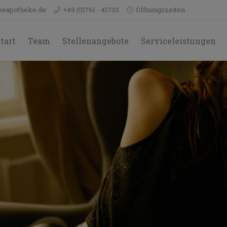
neapotheke.de
+49 (0)761 - 41703
Öffnungszeiten
tart
Team
Stellenangebote
Serviceleistungen