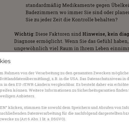
standardmäßig Medikamente gegen Übelkeit
Badezimmern wo immer Sie sind oder plane
Sie zu jeder Zeit die Kontrolle behalten?
Wichtig
: Diese Faktoren sind
Hinweise, kein dia
Diagnose ermöglicht. Wenn Sie das Gefühl haben,
ungewöhnlich viel Raum in Ihrem Leben einnimm
fühlen
, sprechen mit Ihrem Arzt oder nehmen Si
kies
Erstgespräch
in Anspruch, in dem Sie Ihre Situat
Therapeuten Ihnen nach einem ausführlichen Ge
n im Rahmen von der Verarbeitung zu den genannten Zwecken mögliche
Empfehlungen zu Wegen aus der Belastung geben
rittlanddatenübermittlung), z.B. in die USA. Das Datenschutzniveau in 
 in den EU-/EWR-Ländern vergleichbar. Es besteht daher ein erhöhtes 
Woher kommt die Angst? Ursachen 
reifen können. Weitere Informationen zu Sicherheitsgarantien finden 
eweiligen Anbieters.
Die genauen Ursachen der Emetophobie sind
nich
N“ klicken, stimmen Sie sowohl dem Speichern und Abrufen von Info
oft bereits im
Kindesalter
(um 10 Jahre) und viel
nschließenden Datenverarbeitung für die nachfolgend dargestellten bz
Geschichte mit der Phobie.
cke zu (Art 6 Abs. 1 lit. a. DSGVO).
Genetische Ursachen können nicht ausgeschlosse