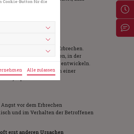
n Cookie-Button für die
Erfahrung mit dem Thema Erbrechen.
iner Situation erlebt haben, in der
isiko, eine Emetophobie zu entwickeln.
bernehmen
Alle zulassen
hwer erkrankt und/oder an einer
n als Symptome aufwies.
e Angst vor dem Erbrechen
hisch und im Verhalten der Betroffenen
ft erst anderen Ursachen