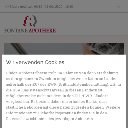
Heute geöffnet: 08:30 - 13:00, 15:00 - 18:30
Wir verwenden Cookies
Einige Anbieter übermitteln im Rahmen von der Verarbeitung
zu den genannten Zwecken möglicherweise Daten an Länder
außerhalb der EU/ des EWR (Drittlanddatenübermittlung), z.B. in
die USA. Das Datenschutzniveau in diesen Ländern ist
möglicherweise nicht mit dem in den EU-/EWR-Ländern
Foto:
Mat Napo
,
Unsplash
vergleichbar. Es besteht daher ein erhöhtes Risiko, dass
staatliche Behörden auf diese Daten zugreifen können. Weitere
Informationen zu Sicherheitsgarantien finden Sie in den
Covid Impfung
Datenschutzrichtlinien des jeweiligen Anbieters.
16. März 2023