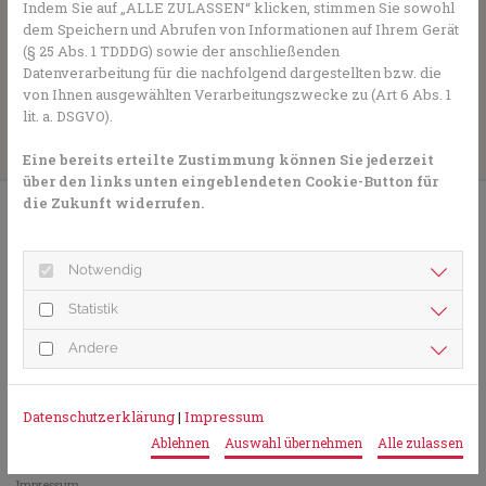
Indem Sie auf „ALLE ZULASSEN“ klicken, stimmen Sie sowohl
Wir haben noch freie #Impftermine für die #Corona
dem Speichern und Abrufen von Informationen auf Ihrem Gerät
Impfung nach erfolgreicher Grundimmunisierung. Gerne
(§ 25 Abs. 1 TDDDG) sowie der anschließenden
online Termin eintragen unter www.fontaneapotheke.de
Datenverarbeitung für die nachfolgend dargestellten bzw. die
oder telefonisch einen Termin vereinbaren.
von Ihnen ausgewählten Verarbeitungszwecke zu (Art 6 Abs. 1
lit. a. DSGVO).
Zurück zur Übersicht
Eine bereits erteilte Zustimmung können Sie jederzeit
über den links unten eingeblendeten Cookie-Button für
die Zukunft widerrufen.
Notwendig
Fontane Apotheke Freiburg
Statistik
Bugginger Str. 54
79114 Freiburg
Andere
+49 (0)761 - 41703
+49 (0)761 - 41707
info@fontaneapotheke.de
Datenschutzerklärung
|
Impressum
Ablehnen
Auswahl übernehmen
Alle zulassen
Rechtliches
Impressum