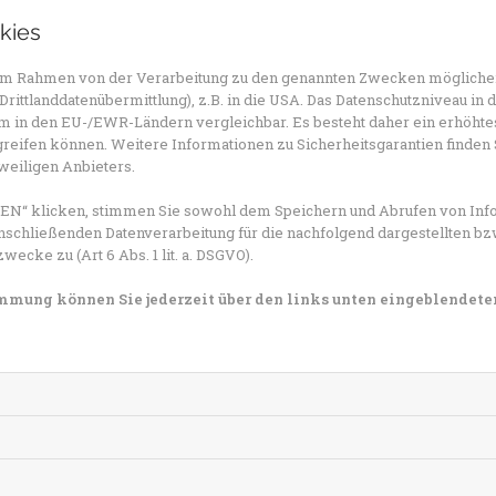
Krankheiten einen schweren Verlauf nimmt.
kies
Wie gelangen die Viren in den 
n im Rahmen von der Verarbeitung zu den genannten Zwecken mögliche
rittlanddatenübermittlung), z.B. in die USA. Das Datenschutzniveau in 
Beide Virenarten haben einiges gemeinsam: Die
 in den EU-/EWR-Ländern vergleichbar. Es besteht daher ein erhöhtes 
reifen können. Weitere Informationen zu Sicherheitsgarantien finden 
schnell und gefährlich verändern, deshalb ist es
eweiligen Anbieters.
mit beiden infizieren. Außerdem werden beide v
Tröpfchen übertragen. Diese gelangen beim Huste
N“ klicken, stimmen Sie sowohl dem Speichern und Abrufen von Info
infizierten Atemwegen entweder direkt zu den an
nschließenden Datenverarbeitung für die nachfolgend dargestellten bz
cke zu (Art 6 Abs. 1 lit. a. DSGVO).
Aerosolen als kleinste Teilchen in die Luft und
eingeatmet. Auch eine Schmierinfektion ist mögl
timmung können Sie jederzeit über den links unten eingeblendete
Oberflächen befindet, die ein anderer Mensch anl
Atemwege - zum Beispiel durch das Greifen ins Ge
Was machen Grippe und Covid1
Bei der Grippe können sich nach ein bis zwei Ta
erhöhte Temperatur, Schwächegefühl oder Muske
anschließend kann es zu trockenem Reizhusten 