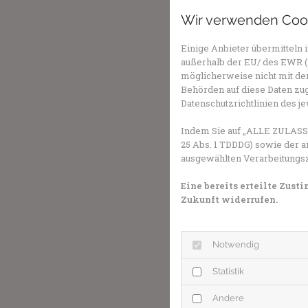
Wir verwenden Coo
Einige Anbieter übermittel
außerhalb der EU/ des EWR (D
möglicherweise nicht mit dem
Behörden auf diese Daten zug
Datenschutzrichtlinien des j
Indem Sie auf „ALLE ZULASSE
25 Abs. 1 TDDDG) sowie der a
ausgewählten Verarbeitungszwe
Eine bereits erteilte Zus
Zukunft widerrufen.
Notwendig
Statistik
Andere