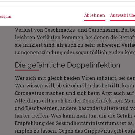
die Erkrankung ca. fünf bis sieben Tage. Bei der
Symptome oft erst sechs bis 12 Tage nach der Inf
Ablehnen
Auswahl ü
essum
bei der Grippe: Trockener Husten, Schnupfen, Kop
Verlust von Geschmacks- und Geruchssinn. Bei be
leichten Verläufen kommen, bei denen die Betrof
sie infiziert sind, als auch zu sehr schweren Verl
Lungenentzündung oder sogar tödlich enden kö
Die gefährliche Doppelinfektion
Wer sich mit gleich beiden Viren infiziert, bei de
Wer wissen will, ob sie oder ihn das betrifft, ka
Coronavirus machen und sich beim Arzt auch auf 
Allerdings gilt auch bei der Doppelinfektion: 
und Beschwerden, andere, besonders ältere und v
härter treffen. Was kann man tun, um die Gefahr 
Empfehlung des Gesundheitsministeriums ist es, 
impfen zu lassen. Gegen das Grippevirus gibt es 