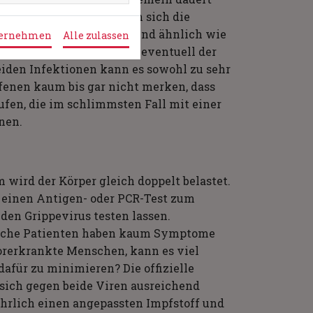
 Krankheit Covid19 machen sich die
ektion bemerkbar. Diese sind ähnlich wie
bernehmen
Alle zulassen
f- und Gliederschmerzen, eventuell der
iden Infektionen kann es sowohl zu sehr
fenen kaum bis gar nicht merken, dass
äufen, die im schlimmsten Fall mit einer
nnen.
m wird der Körper gleich doppelt belastet.
nn einen Antigen- oder PCR-Test zum
den Grippevirus testen lassen.
Manche Patienten haben kaum Symptome
orerkrankte Menschen, kann es viel
dafür zu minimieren? Die offizielle
sich gegen beide Viren ausreichend
jährlich einen angepassten Impfstoff und