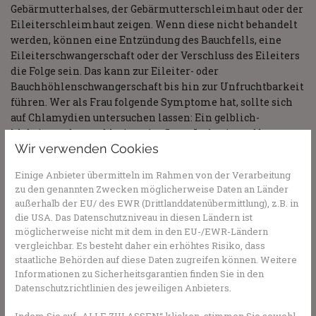
Gebärmutterhalses, der Gebärmutterschleimhaut oder der
Eileiterschleimhaut zeigen. Wenn diese nicht behandelt
werden, können eine Entzündung des Bauchfells, eine
Eileiterschwangerschaft oder der Verschluss des Eileiters
die Folge sein. Das kann zur Eileiter- oder
Bauchhöhlenschwangerschaft bis hin zur Unfruchtbarkeit
führen. Wer als Frau folgende Symptome hat, sollte sich
auf Chlamydien untersuchen lassen: Ein gelblich-
klebriger oder gar blutiger Ausfluss, Juckreiz und brennen
Wir verwenden Cookies
beim Wasserlassen, leichte Blutungen beim
Geschlechtsverkehr, Zwischenblutungen,
Einige Anbieter übermitteln im Rahmen von der Verarbeitung
Unterbauchschmerzen und gleichzeitig Fieber.
zu den genannten Zwecken möglicherweise Daten an Länder
außerhalb der EU/ des EWR (Drittlanddatenübermittlung), z.B. in
Gefahren auch für das Baby im Bauch
die USA. Das Datenschutzniveau in diesen Ländern ist
Bei schwangeren Frauen kann eine Chlamydien-Infektion
möglicherweise nicht mit dem in den EU-/EWR-Ländern
vergleichbar. Es besteht daher ein erhöhtes Risiko, dass
auch eine Gefahr für das Kind darstellen. Das Risiko einer
staatliche Behörden auf diese Daten zugreifen können. Weitere
Früh- oder Fehlgeburt ist erhöht, da es zu einem
Informationen zu Sicherheitsgarantien finden Sie in den
frühzeitigen Blasensprung kommen kann. Besonders bei
Datenschutzrichtlinien des jeweiligen Anbieters.
einer vaginalen Geburt können die Bakterien auf das Baby
übertragen werden. Die Augen oder der Nasen-
Indem Sie auf „ALLE ZULASSEN“ klicken, stimmen Sie sowohl