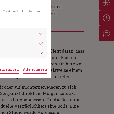
rung im Allgemeinen? Gesundheits-
n Cookie-Button für die
Sie gerne. 
Hier gelangen Sie zur 
osiert?
verdünnt in Wasser. Das liegt daran, dass
 die Schleimhäute in Mund und Rachen
lich ist eine Dosierung von ein bis zwei
bernehmen
Alle zulassen
geringeren Mengen, beispielsweise einem
 keine Magenbeschwerden auftreten.
it oder auf nüchternen Magen zu sich
n Zeitpunkt direkt am Morgen zurück,
ag- oder Abendessen. Für die Dosierung
duelle Verträglichkeit eine Rolle. Eine
schen Studie wurde Apfelessig