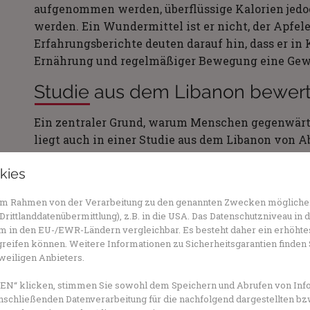
aufgenommen werden, überflüssige Kalorien jedo
werden. Ein Wundermittel ist er nicht, der Apfel
Erfahrungsberichte deuten darauf hin, dass er i
Ernährung und regelmäßiger Bewegung eine Gewi
Studie aus dem Libanon bewerte
Ein zentraler Grund, warum Menschen gegenwärtig
liegt auch in einer Studie aus dem Libanon von A
Untersuchung wurde 2024 veröffentlicht und sorg
kies
Die Forschenden wollten prüfen, ob und wie stark
auswirkt. Insgesamt nahmen 120 junge Erwachsen
n im Rahmen von der Verarbeitung zu den genannten Zwecken mögliche
vier Gruppen aufgeteilt: Drei Gruppen tranken j
rittlanddatenübermittlung), z.B. in die USA. Das Datenschutzniveau in 
Magen, jeweils unterschiedliche Dosierungen bis 1
 in den EU-/EWR-Ländern vergleichbar. Es besteht daher ein erhöhtes 
vierte Gruppe bekam ein Placebo mit Milchsäure.
reifen können. Weitere Informationen zu Sicherheitsgarantien finden 
eweiligen Anbieters.
signifikanter Gewichtsverlust bei jenen Teilne
hatten.
N“ klicken, stimmen Sie sowohl dem Speichern und Abrufen von Info
nschließenden Datenverarbeitung für die nachfolgend dargestellten bz