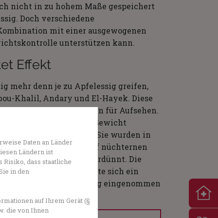
ch nicht in zu hohem Maße gespeichert
essig. Doch verschiedene
n Kombination mit einer ausgewogenen
chtskontrolle unterstützen kann.
t Effekt
 mehr denn je zu Apfelessig greifen,
bou-Khalil, Andary und El-Hayek. Diese
te in den sozialen Medien für Aufsehen.
 sich Apfelessig auf das Gewicht
e mit Übergewicht teil. Sie wurden in
rweise Daten an Länder
eden Morgen Apfelessig auf nüchternen
diesen Ländern ist
5 Milliliter in Wasser verdünnt. Die
Risiko, dass staatliche
 Nach zwölf Wochen zeigte sich ein
Sie in den
hmenden, die den Apfelessig eingenommen
rmationen auf Ihrem Gerät (§
w. die von Ihnen