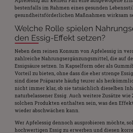
Apfelessig auf keinen Fall eine ausgewogene Ern
bestenfalls im Rahmen eines gesunden Lebenssti
gesundheitsförderlichen Maßnahmen wirksam se
Welche Rolle spielen Nahrungse
den Essig-Effekt setzen?
Neben dem reinen Konsum von Apfelessig in verd
zahlreiche Nahrungsergänzungsmittel, die auf 
Essigsäure setzen. In Kapselform oder als Gummi
Vorteil zu bieten, ohne dass die eher strenge Ess
sind diese Präparate häufig teurer als herkömmlic
nicht immer klar, ob sie tatsächlich dieselben In
naturbelassener Essig. Auch weitere Zusätze wie 
solchen Produkten enthalten sein, was den Effe
wieder abschwächen kann.
Wer Apfelessig dennoch ausprobieren möchte, sol
hochwertigen Essig zu erwerben und diesen korre