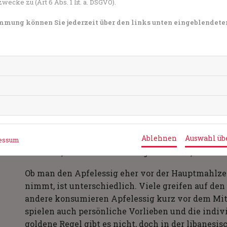
cke zu (Art 6 Abs. 1 lit. a. DSGVO).
Sie haben Fragen zum Thema Apfelessig oder Ernäh
timmung können Sie jederzeit über den links unten eingeblendete
Experten und -Expertinnen aus Ihrer Region beraten 
Expertensuche.
Wie wird er eingenommen und d
Die Einnahme von Apfelessig erfolgt in der Regel 
Apfelessig sehr säurehaltig ist und unverdünnt
reizen sowie den Zahnschmelz angreifen kann. Üb
Ablehnen
Auswahl ü
Esslöffeln pro Glas Wasser. Manche starten mit 
essum
Teelöffel, und tasten sich langsam heran, damit
Ob man den Apfelessig eher vor der Hauptmahlze
nimmt, ist unterschiedlich. Viele greifen auf de
andere konsumieren Apfelessig kurz vor dem Mitt
spielen auch persönliche Vorlieben und die indivi
goldene Regel gibt es nicht, doch in der libanesi