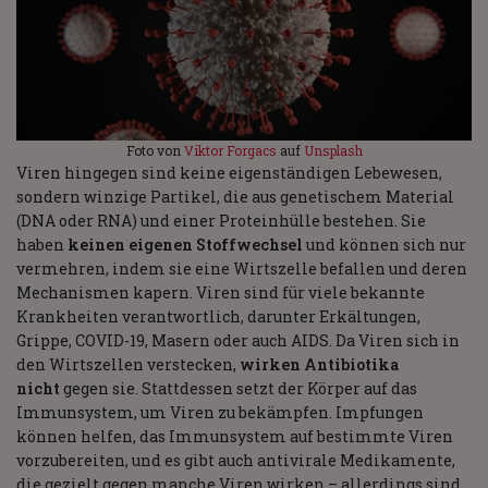
Foto von
Viktor Forgacs
auf
Unsplash
Viren hingegen sind keine eigenständigen Lebewesen,
sondern winzige Partikel, die aus genetischem Material
(DNA oder RNA) und einer Proteinhülle bestehen. Sie
haben
keinen eigenen Stoffwechsel
und können sich nur
vermehren, indem sie eine Wirtszelle befallen und deren
Mechanismen kapern. Viren sind für viele bekannte
Krankheiten verantwortlich, darunter Erkältungen,
Grippe, COVID-19, Masern oder auch AIDS. Da Viren sich in
den Wirtszellen verstecken,
wirken Antibiotika
nicht
gegen sie. Stattdessen setzt der Körper auf das
Immunsystem, um Viren zu bekämpfen. Impfungen
können helfen, das Immunsystem auf bestimmte Viren
vorzubereiten, und es gibt auch antivirale Medikamente,
die gezielt gegen manche Viren wirken – allerdings sind