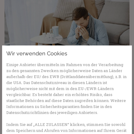
Wir verwenden Cookies
Foto von
Gustavo Fring
Einige Anbieter übermitteln im Rahmen von der Verarbeitung
Anwendungen von Antibiotika
zu den genannten Zwecken möglicherweise Daten an Länder
außerhalb der EU/ des EWR (Drittlanddatenübermittlung), z.B. in
Antibiotika sind wirksam bei bakteriellen Erkrankungen
die USA. Das Datenschutzniveau in diesen Ländern ist
wie zum Beispiel:
möglicherweise nicht mit dem in den EU-/EWR-Ländern
vergleichbar. Es besteht daher ein erhöhtes Risiko, dass
Lungenentzündung (wenn bakteriell bedingt)
staatliche Behörden auf diese Daten zugreifen können. Weitere
Harnwegsinfektionen (z. B. Blasenentzündung)
Informationen zu Sicherheitsgarantien finden Sie in den
Streptokokken-Mandelentzündung (bakterielle
Datenschutzrichtlinien des jeweiligen Anbieters.
Angina)
Bakterielle Hautinfektionen (z. B. Wundrose)
Indem Sie auf „ALLE ZULASSEN“ klicken, stimmen Sie sowohl
Bakterielle Magen-Darm-Infektionen (selten, z. B.
dem Speichern und Abrufen von Informationen auf Ihrem Gerät